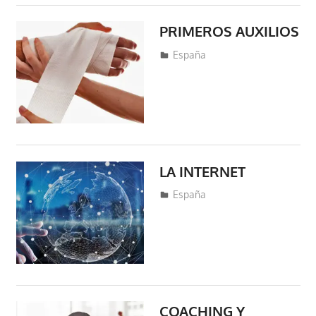
PRIMEROS AUXILIOS
marzo 17, 2020
fraferto7
España
LA INTERNET
marzo 16, 2020
fraferto7
España
COACHING Y