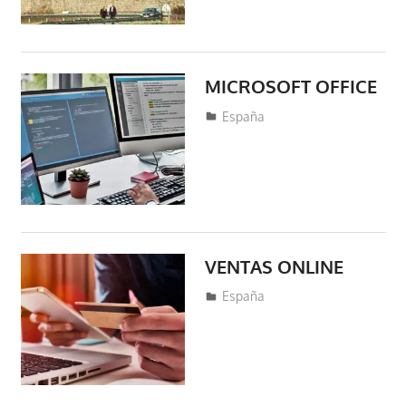
MICROSOFT OFFICE
marzo 19, 2020
fraferto7
España
VENTAS ONLINE
marzo 18, 2020
fraferto7
España