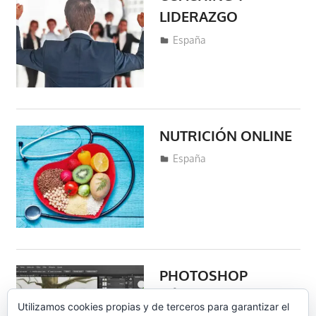
LIDERAZGO
marzo 15, 2020
fraferto7
España
NUTRICIÓN ONLINE
marzo 14, 2020
fraferto7
España
PHOTOSHOP
BÁSICO
Utilizamos cookies propias y de terceros para garantizar el