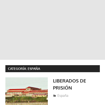
CATEGORÍA:
ESPAÑA
LIBERADOS DE
PRISIÓN
marzo 20, 2020
fraferto7
España